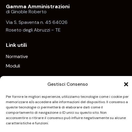
Gamma Amministrazioni
di Ginoble Roberto
Via S. Spaventa n. 45 64026
Roseto degli Abruzzi ~ TE
Link utili
Normative
Moduli
Contatti
Gestisci Consenso
Tel. + 39 085.21.92.141
Cell. + 39 328.70.97.609
Per fornire le migliori esperienze, utilizziamo tecnologie come i cookie per
memorizzare e/o accedere alle informazioni del dispositivo. Il consenso a
info@studio-gamma.it
queste tecnologie ci permetterà di elaborare dati come il
comportamento di navigazione o ID unici su questo sito. Non
acconsentire o ritirare il consenso può influire negativamente su alcune
caratteristiche e funzioni.
Gamma © 2026. All Rights Reserved. –
Privacy Policy
–